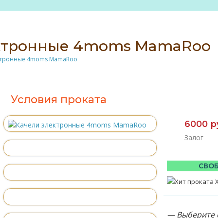
ектронные 4moms MamaRoo
ктронные 4moms MamaRoo
Условия проката
6000 р
Залог
СВОБ
— Выберите 