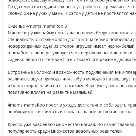
Создатели этого удивительного устройства стремились, что
словно он на руках у мамы. Поэтому детки не противятся 
Сиденье 4moms mamaRoo 3
Мягкие игрушки займут малыша во время бодрствования. Иг
специалисты-офтальмологи долго и тщательно подбирали р
новорожденных одна из сторон игрушек имеет черно-белый 
mamaRoo плавно регулируется от вертикального до почти 
сиденья легко отстегивается и стирается в режиме деликатн
Встроенные колонки и возможность подключения MP3-плее
различные звуки природы или любую мелодию на ваш вкус, 
и благотворно влияя на его психику. Ведь уже давно не секр
позитивно влияет на развитие малышей.
4moms mamaRoo прост в уходе, достаточно соблюдать прав
необходимости снимать и стирать тканое покрытие кресла.
Кресло уже завоевало множество наград. Но самая главная 
популярность среди множества довольных родителей.