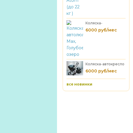
Коляска-
автолюлька Max,
6000 руб/мес
Голубое озеро
Коляска-автокресло
MAX голубое озеро
6000 руб/мес
все новинки