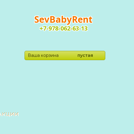
SevBabyRent
+7-978-062-63-13
Ваша корзина
пустая
Акции