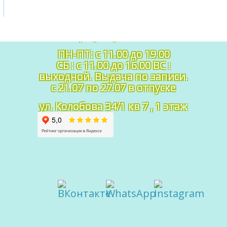
График работы:
ПН-ПТ: c 11.00 до 19.00
СБ : с 11.00 до 16.00 ВС :
выходной. Выдача по записи.
с 21.07 по 27.07 в отпуске
ул. Колобова 34/1 кв 7 , 1 этаж