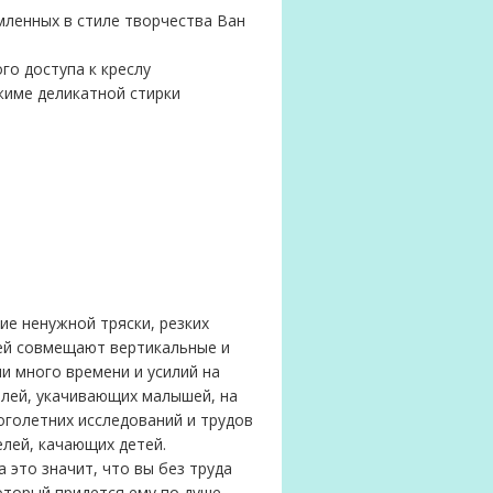
мленных в стиле творчества Ван
го доступа к креслу
жиме деликатной стирки
е ненужной тряски, резких
лей совмещают вертикальные и
и много времени и усилий на
елей, укачивающих малышей, на
оголетних исследований и трудов
лей, качающих детей.
а это значит, что вы без труда
оторый придется ему по душе.