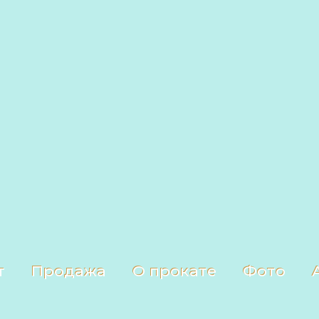
т
Продажа
О прокате
Фото