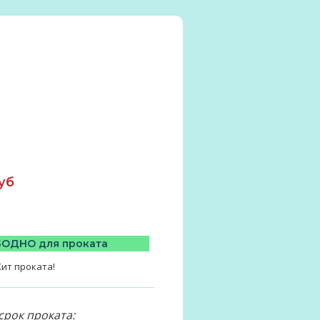
уб
ОДНО для проката
Хит проката!
срок проката: