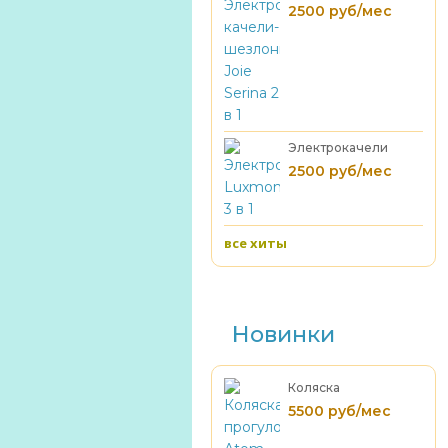
качели-шезлонг
2500 руб/мес
Joie Serina 2 в 1
Электрокачели
Luxmom 3 в 1
2500 руб/мес
все хиты
Новинки
Коляска
прогулочная Atom
5500 руб/мес
(до 22 кг )