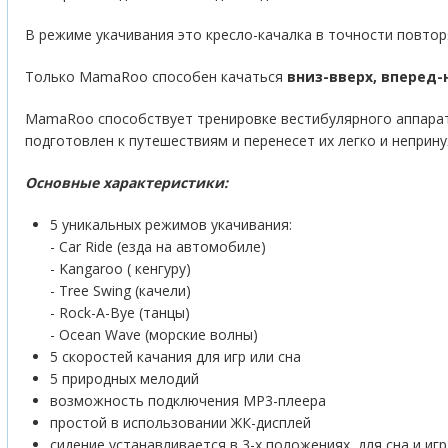
В режиме укачивания это кресло-качалка в точности повто
Только MamaRoo способен качаться
вниз-вверх, вперед-
MamaRoo способствует тренировке вестибулярного аппарата
подготовлен к путешествиям и перенесет их легко и неприн
Основные характеристики:
5 уникальных режимов укачивания:
- Car Ride (езда на автомобиле)
- Kangaroo ( кенгуру)
- Tree Swing (качели)
- Rock-A-Bye (танцы)
- Ocean Wave (морские волны)
5 скоростей качания для игр или сна
5 природных мелодий
возможность подключения MP3-плеера
простой в использовании ЖК-дисплей
сидение устанавливается в 3-х положениях, для сна и игр