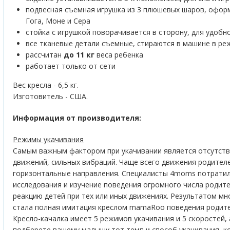
подвесная съемная игрушка из 3 плюшевых шаров, офор
Гога, Моне и Сера
стойка с игрушкой поворачивается в сторону, для удобно
все тканевые детали съемные, стираются в машине в ре
рассчитан
до 11 кг
веса ребенка
работает только от сети
Вес кресла - 6,5 кг.
Изготовитель - США.
Информация от производителя:
Режимы укачивания
Самым важным фактором при укачивании является отсутстви
движений, сильных вибраций. Чаще всего движения родите
горизонтальные направления. Специалисты 4moms потратил
исследования и изучение поведения огромного числа родит
реакцию детей при тех или иных движениях. Результатом мн
стала полная имитация креслом mamaRoo поведения родите
Кресло-качалка имеет 5 режимов укачивания и 5 скоростей, 
подберете вашему малышу тот темп и способ укачивания, к