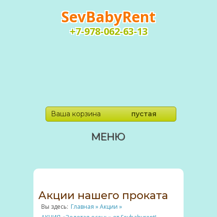
SevBabyRent
+7-978-062-63-13
Ваша корзина
пустая
МЕНЮ
Акции нашего проката
Вы здесь:
Главная
»
Акции
»