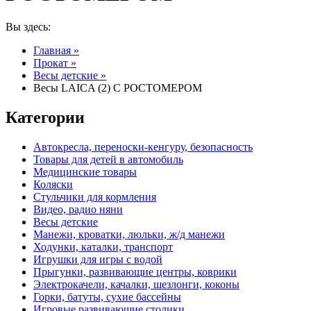
Вы здесь:
Главная
»
Прокат
»
Весы детские
»
Весы LAICA (2) С РОСТОМЕРОМ
Категории
Автокресла, переноски-кенгуру, безопасность
Товары для детей в автомобиль
Медицинские товары
Коляски
Стульчики для кормления
Видео, радио няни
Весы детские
Манежи, кроватки, люльки, ж/д манежи
Ходунки, каталки, транспорт
Игрушки для игры с водой
Прыгунки, развивающие центры, коврики
Электрокачели, качалки, шезлонги, коконы
Горки, батуты, сухие бассейны
Игровые развивающие столики