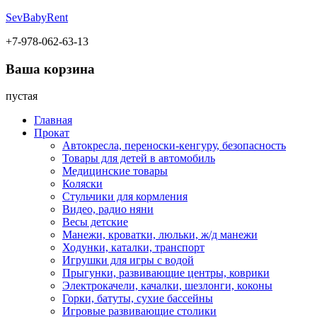
SevBabyRent
+7-978-062-63-13
Ваша корзина
пустая
Главная
Прокат
Автокресла, переноски-кенгуру, безопасность
Товары для детей в автомобиль
Медицинские товары
Коляски
Стульчики для кормления
Видео, радио няни
Весы детские
Манежи, кроватки, люльки, ж/д манежи
Ходунки, каталки, транспорт
Игрушки для игры с водой
Прыгунки, развивающие центры, коврики
Электрокачели, качалки, шезлонги, коконы
Горки, батуты, сухие бассейны
Игровые развивающие столики