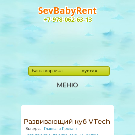
SevBabyRent
+7-978-062-63-13
Ваша корзина
пустая
МЕНЮ
Развивающий куб VTech
Вы здесь:
Главная
»
Прокат
»