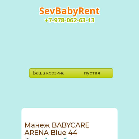
SevBabyRent
+7-978-062-63-13
Ваша корзина
пустая
Манеж BABYCARE
ARENA Blue 44