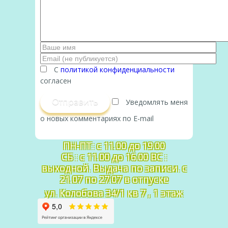
С
политикой конфиденциальности
согласен
Отправить
Уведомлять меня
о новых комментариях по E-mail
График работы:
ПН-ПТ: c 11.00 до 19.00
СБ : с 11.00 до 16.00 ВС :
выходной. Выдача по записи. с
21.07 по 27.07 в отпуске
ул. Колобова 34/1 кв 7 , 1 этаж