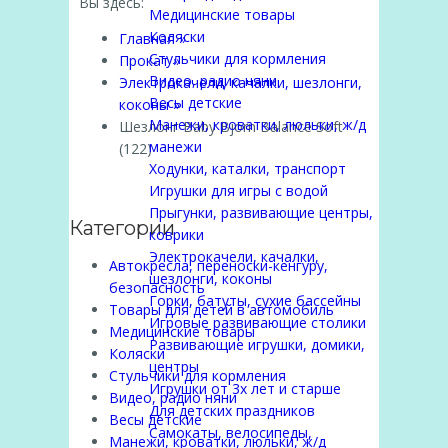
Вы здесь:
Медицинские товары
Коляски
Главная
»
Стульчики для кормления
Прокат
»
Видео, радио няни
Электрокачели, качалки, шезлонги,
Весы детские
коконы
»
Манежи, кроватки, люльки, ж/д
Шезлонг Baby Bjorn Balance Soft
манежи
(122)
Ходунки, каталки, транспорт
Игрушки для игры с водой
Прыгунки, развивающие центры,
Категории
коврики
Электрокачели, качалки,
Автокресла, переноски-кенгуру,
шезлонги, коконы
безопасность
Горки, батуты, сухие бассейны
Товары для детей в автомобиль
Игровые развивающие столики
Медицинские товары
Развивающие игрушки, домики,
Коляски
центры
Стульчики для кормления
Игрушки от 3х лет и старше
Видео, радио няни
Для детских праздников
Весы детские
Самокаты, велосипеды,
Манежи, кроватки, люльки, ж/д