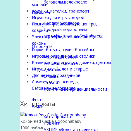
беговелы,велокресло
манежи
Ходунки, каталки, транспорт
Продажа
Игрушки для игры с водой
Продажа колясок
Прыгунки, развивающие центры,
Продажа подарочных
коврики
сертификатов от Sevbabyrent
Электрокачели, качалки, шезлонги,
коконы
О прокате
Горки, батуты, сухие бассейны
Игровые развивающие столики
Форма договора
Развивающие игрушки, домики, центры
Условия проката
Игрушки от 3х лет и старше
Доставка
Для детских праздников
Отзывы
Самокаты, велосипеды,
Статьи
беговелы,велокресло
Политика конфиденциальности
Фото
Хит проката
Акции
Хиты проката
Кокон Red Castle Cocoonababy
Новинки
1000 руб/мес
АКЦИЯ «Золотая осень» от