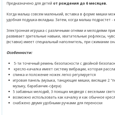
Предназначено для детей
от рождения до 6 месяцев.
Когда малыш совсем маленький, вставка в форме мишки мож
удобная подушка-вкладыш. Затем, когда малыш подрастет - к
Электронная игрушка с различными огнями и мелодиями пр
развивает зрительные навыки, хватательные рефлексы, чувс
(вставки) имеет специальный наполнитель, при сжимании он
Особенности:
5-ти точечный ремень безопасности с двойной безопас
кресло-качалка имеет систему вибрации, которая рассл
спинка и положение ножек легко регулируется
игровая панель (музыка, танцующие мишки, висящие 2 "
музыку, барабанчик-сфера)
5 забавных мелодий, 3 поющих медведя с веселыми све
возможно использовать как качалку и как обычное крес
снабжено двумя удобными ручками для переноски