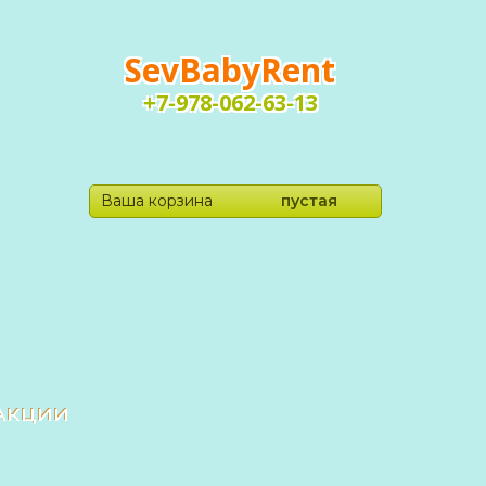
SevBabyRent
+7-978-062-63-13
Ваша корзина
пустая
Акции