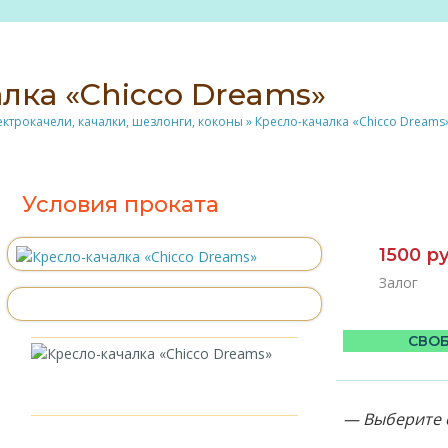
лка «Chicco Dreams»
ектрокачели, качалки, шезлонги, коконы
»
Кресло-качалка «Chicco Dreams
Условия проката
1500 р
Залог
СВОБ
— Выберите 