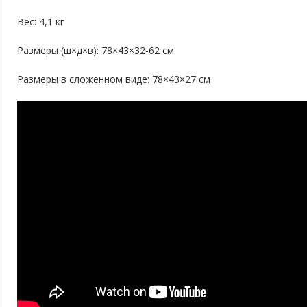
Вес: 4,1 кг
Размеры (ш×д×в): 78×43×32-62 см
Размеры в сложенном виде: 78×43×27 см