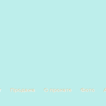
т
Продажа
О прокате
Фото