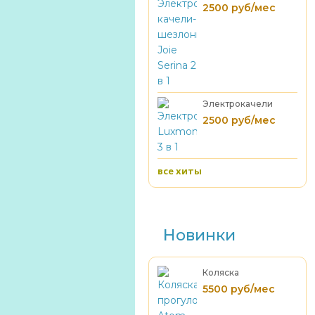
качели-шезлонг
2500 руб/мес
Joie Serina 2 в 1
Электрокачели
Luxmom 3 в 1
2500 руб/мес
все хиты
Новинки
Коляска
прогулочная Atom
5500 руб/мес
(до 22 кг )