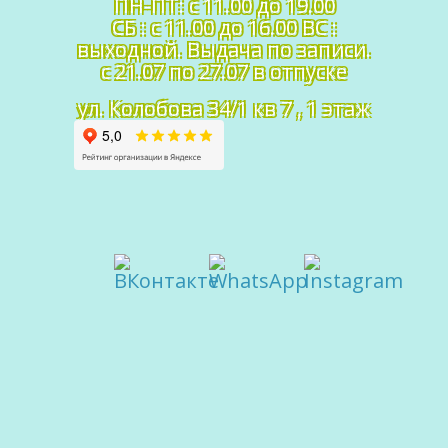
ПН-ПТ: c 11.00 до 19.00
СБ : с 11.00 до 16.00 ВС :
выходной. Выдача по записи.
с 21.07 по 27.07 в отпуске
ул. Колобова 34/1 кв 7 , 1 этаж