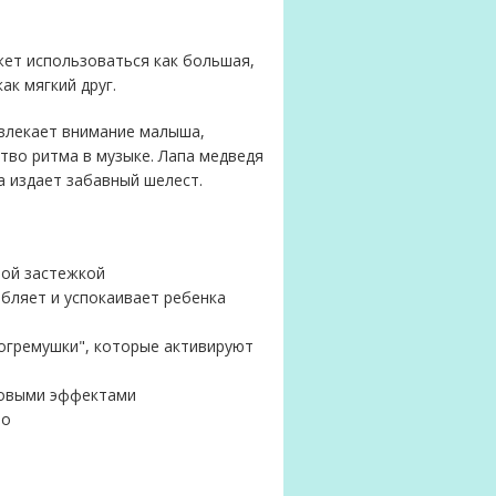
ет использоваться как большая,
ак мягкий друг.
ивлекает внимание малыша,
тво ритма в музыке. Лапа медведя
а издает забавный шелест.
ной застежкой
абляет и успокаивает ребенка
погремушки", которые активируют
товыми эффектами
ло