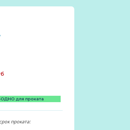
»
уб
ОДНО для проката
срок проката: