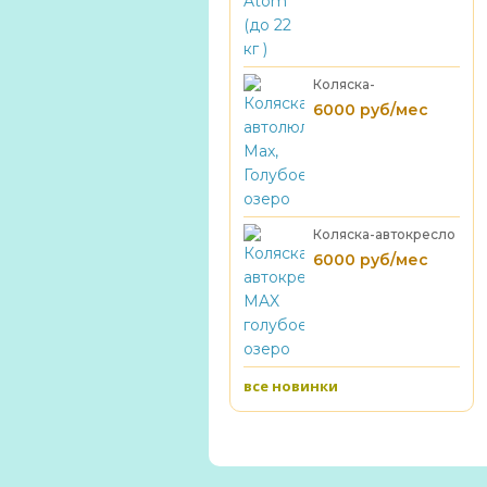
Коляска-
автолюлька Max,
6000 руб/мес
Голубое озеро
Коляска-автокресло
MAX голубое озеро
6000 руб/мес
все новинки