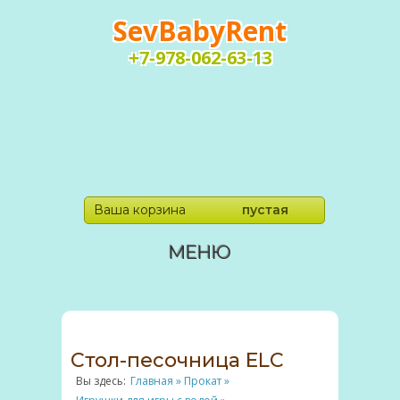
SevBabyRent
+7-978-062-63-13
Ваша корзина
пустая
МЕНЮ
Стол-песочница ELC
Вы здесь:
Главная
»
Прокат
»