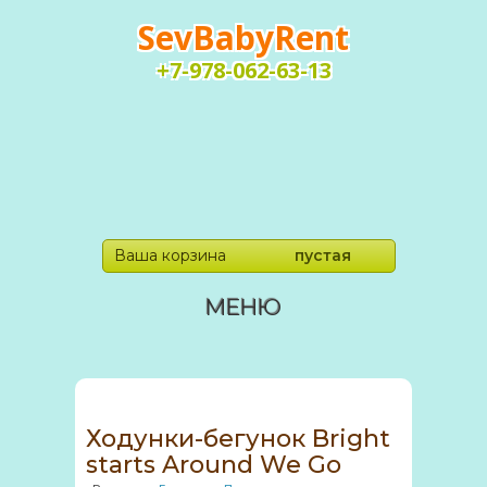
SevBabyRent
+7-978-062-63-13
Ваша корзина
пустая
МЕНЮ
Ходунки-бегунок Bright
starts Around We Go