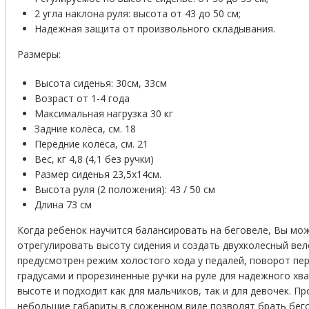
2 угла наклона руля: высота от 43 до 50 см;
Надежная защита от произвольного складывания.
Размеры:
Высота сиденья: 30см, 33см
Возраст от 1-4 года
Максимальная нагрузка 30 кг
Задние колёса, см. 18
Передние колёса, см. 21
Вес, кг 4,8 (4,1 без ручки)
Размер сиденья 23,5х14см.
Высота руля (2 положения): 43 / 50 см
Длина 73 см
Когда ребенок научится балансировать на беговеле, Вы мо
отрегулировать высоту сидения и создать двухколесный ве
предусмотрен режим холостого хода у педалей, поворот пер
градусами и прорезиненные ручки на руле для надежного хва
высоте и подходит как для мальчиков, так и для девочек. 
небольшие габариты в сложенном виде позволят брать бегов