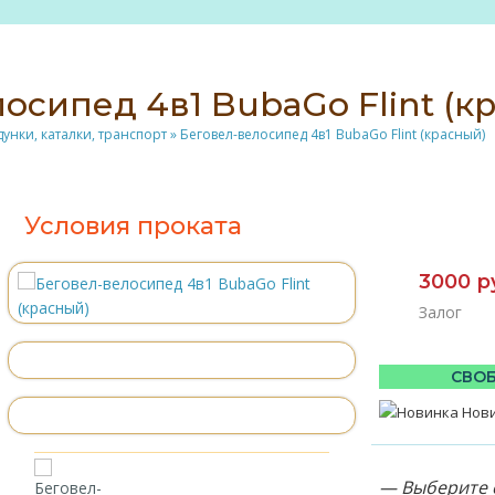
осипед 4в1 BubaGo Flint (к
дунки, каталки, транспорт
»
Беговел-велосипед 4в1 BubaGo Flint (красный)
Условия проката
3000 р
Залог
СВОБ
Нови
— Выберите 