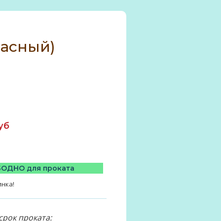
расный)
уб
ОДНО для проката
нка!
срок проката: