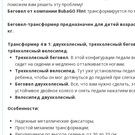
поможем вам решить эту проблему!
Беговел от компании BubaGO Flint
трансформируется по 
Беговел-трансформер предназначен для детей возраст
кг.
Трансформер 4 в 1: двухколесный, трехколесный бего
трёхколесный велосипед.
Трехколесный беговел.
В этой конфигурации педали ве
сидит на сидении и медленно отталкивается ногами;
Трехколесный велосипед.
Тут уже установлены педали
ребенка, чтобы он мог дотянуться до педалей при слегк
Беговел двухколесный.
Все, что вам нужно сделать, э
устойчивое двойное колесо и снять педали нажатием вс
Велосипед двухколесный.
Особенности:
Надежные металлические фиксаторы;
Простой механизм трансформации;
Регулируемое по высоте сиденье: от 30 до 33 см;