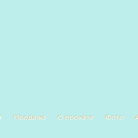
т
Продажа
О прокате
Фото