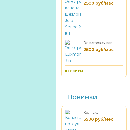
качели-шезлонг
2500 руб/мес
Joie Serina 2 в 1
Электрокачели
Luxmom 3 в 1
2500 руб/мес
все хиты
Новинки
Коляска
прогулочная Atom
5500 руб/мес
(до 22 кг )