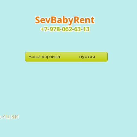
SevBabyRent
+7-978-062-63-13
Ваша корзина
пустая
Акции