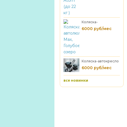
Коляска-
автолюлька Max,
6000 руб/мес
Голубое озеро
Коляска-автокресло
MAX голубое озеро
6000 руб/мес
все новинки