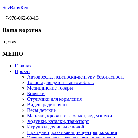
SevBabyRent
+7-978-062-63-13
Ваша корзина
пустая
МЕНЮ
Главная
Прокат
Автокресла, переноски-кенгуру, безопасность
Товары для детей в автомобиль
Медицинские товары
Коляски
Стульчики для кормления
Видео, радио няни
Весы детские
Манежи, кроватки, люльки, ж/д манежи
Ходунки, каталки, транспорт
Игрушки для игры с водой
Прыгунки, развивающие центры, коврики
Электрокачели, качалки, шезлонги, коконы