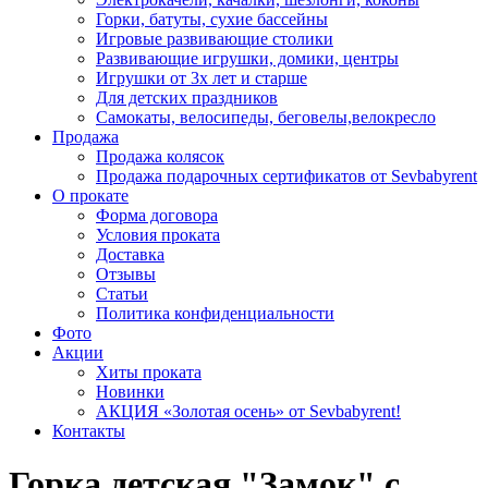
Горки, батуты, сухие бассейны
Игровые развивающие столики
Развивающие игрушки, домики, центры
Игрушки от 3х лет и старше
Для детских праздников
Самокаты, велосипеды, беговелы,велокресло
Продажа
Продажа колясок
Продажа подарочных сертификатов от Sevbabyrent
О прокате
Форма договора
Условия проката
Доставка
Отзывы
Статьи
Политика конфиденциальности
Фото
Акции
Хиты проката
Новинки
АКЦИЯ «Золотая осень» от Sevbabyrent!
Контакты
Горка детская "Замок" с