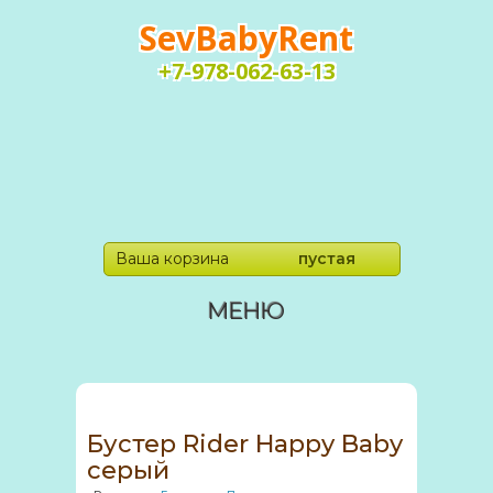
SevBabyRent
+7-978-062-63-13
Ваша корзина
пустая
МЕНЮ
Бустер Rider Happy Baby
серый