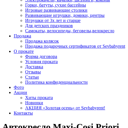
Горки, батуты, сухие бассейны
Игровые развивающие столики
Развивающие игрушки, домики, центры
Игрушки от 3х лет и старше
Для детских праздников
Самокаты, велосипеды, беговелы,велокресло
Продажа
Продажа колясок
Продажа подарочных сертификатов от Sevbabyrent
О прокате
Форма договора
Условия проката
Доставка
Отзывы
Статьи
Политика конфиденциальности
Фото
Акции
Хиты проката
Новинки
АКЦИЯ «Золотая осень» от Sevbabyrent!
Контакты
Автокресло Maxi-Cosi Priori