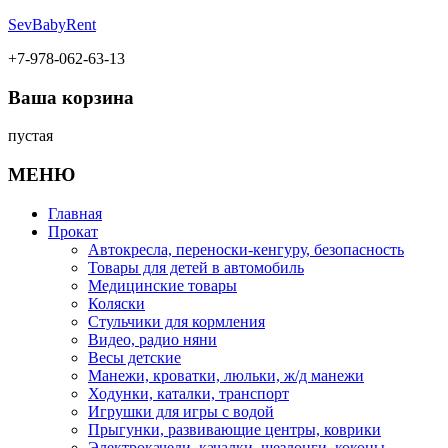
SevBabyRent
+7-978-062-63-13
Ваша корзина
пустая
МЕНЮ
Главная
Прокат
Автокресла, переноски-кенгуру, безопасность
Товары для детей в автомобиль
Медицинские товары
Коляски
Стульчики для кормления
Видео, радио няни
Весы детские
Манежи, кроватки, люльки, ж/д манежи
Ходунки, каталки, транспорт
Игрушки для игры с водой
Прыгунки, развивающие центры, коврики
Электрокачели, качалки, шезлонги, коконы