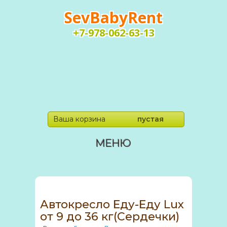
SevBabyRent
+7-978-062-63-13
Ваша корзина
пустая
МЕНЮ
Автокресло Еду-Еду Lux
от 9 до 36 кг(Сердечки)