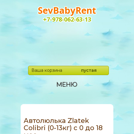
SevBabyRent
+7-978-062-63-13
Ваша корзина
пустая
МЕНЮ
Автолюлька Zlatek
Colibri (0-13кг) с 0 до 18